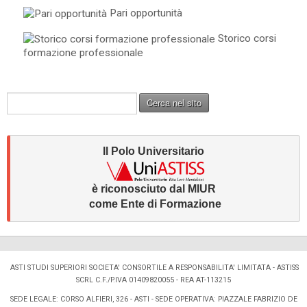
Pari opportunità
Storico corsi
formazione professionale
C
Cerca nel sito
e
r
c
Il Polo Universitario
a
.
.
è riconosciuto dal MIUR 
.
come Ente di Formazione
ASTI STUDI SUPERIORI SOCIETA' CONSORTILE A RESPONSABILITA' LIMITATA - ASTISS
SCRL
C.F./P.IVA 01409820055 - REA AT-113215
SEDE LEGALE: CORSO ALFIERI, 326 - ASTI - SEDE OPERATIVA: PIAZZALE FABRIZIO DE