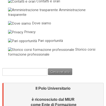
Contatti e orari
Amministrazione
trasparente
Dove siamo
Privacy
Pari opportunità
Storico corsi
formazione professionale
C
Cerca nel sito
e
r
c
Il Polo Universitario
a
.
.
è riconosciuto dal MIUR 
.
come Ente di Formazione