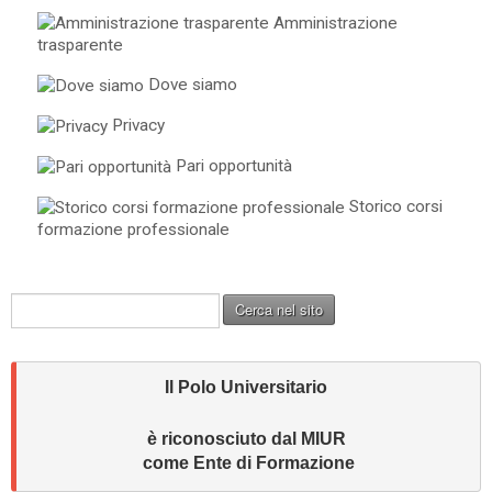
Amministrazione
trasparente
Dove siamo
Privacy
Pari opportunità
Storico corsi
formazione professionale
C
Cerca nel sito
e
r
c
Il Polo Universitario
a
.
.
è riconosciuto dal MIUR 
.
come Ente di Formazione