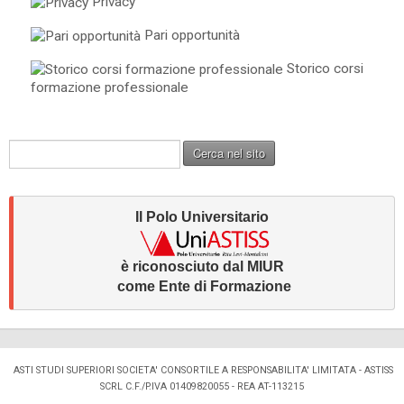
Privacy
Pari opportunità
Storico corsi
formazione professionale
C
Cerca nel sito
e
r
c
Il Polo Universitario
a
.
.
è riconosciuto dal MIUR 
.
come Ente di Formazione
ASTI STUDI SUPERIORI SOCIETA' CONSORTILE A RESPONSABILITA' LIMITATA - ASTISS
SCRL
C.F./P.IVA 01409820055 - REA AT-113215