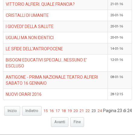
VITTORIO ALFIERI. QUALE FRANCIA?
21-01-16
CRISTALLI DI UMANITE
20-01-16
I GIOVEDI' DELLA SALUTE
20-01-16
UGUALI MA NON IDENTICI
20-01-16
LE SFIDE DELL'ANTROPOCENE
14-01-16
BISOGNI EDUCATIVI SPECIALI...NESSUNO E'
12-01-16
ESCLUSO
ANTIGONE - PRIMA NAZIONALE TEATRO ALFIERI
08-01-16
SABATO 16 GENNAIO
NUOVI ORARI 2016
28-12-15
Pagina 23 di 24
Inizio
Indietro
15
16
17
18
19
20
21
22
23
24
Avanti
Fine