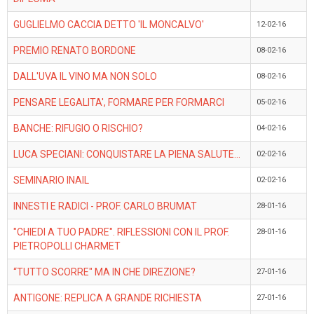
GUGLIELMO CACCIA DETTO 'IL MONCALVO'
12-02-16
PREMIO RENATO BORDONE
08-02-16
DALL'UVA IL VINO MA NON SOLO
08-02-16
PENSARE LEGALITA', FORMARE PER FORMARCI
05-02-16
BANCHE: RIFUGIO O RISCHIO?
04-02-16
LUCA SPECIANI: CONQUISTARE LA PIENA SALUTE...
02-02-16
SEMINARIO INAIL
02-02-16
INNESTI E RADICI - PROF. CARLO BRUMAT
28-01-16
"CHIEDI A TUO PADRE". RIFLESSIONI CON IL PROF.
28-01-16
PIETROPOLLI CHARMET
“TUTTO SCORRE" MA IN CHE DIREZIONE?
27-01-16
ANTIGONE: REPLICA A GRANDE RICHIESTA
27-01-16