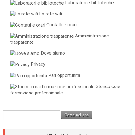
Laboratori e biblioteche
La rete wifi
Contatti e orari
Amministrazione
trasparente
Dove siamo
Privacy
Pari opportunità
Storico corsi
formazione professionale
C
Cerca nel sito
e
r
c