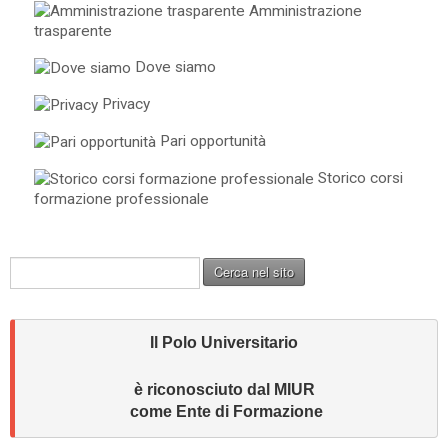
Amministrazione
trasparente
Dove siamo
Privacy
Pari opportunità
Storico corsi
formazione professionale
C
Cerca nel sito
e
r
c
Il Polo Universitario
a
.
.
è riconosciuto dal MIUR 
.
come Ente di Formazione